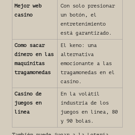
Mejor web
Con solo presionar
casino
un botón, el
entretenimiento
está garantizado.
Como sacar
El keno: una
dinero en las
alternativa
maquinitas
emocionante a las
tragamonedas
tragamonedas en el
casino.
Casino de
En la volátil
juegos en
industria de los
línea
juegos en línea, 80
y 90 bolas.
También puede jugar a la Lotería