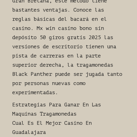
Gran Bretaña, este método tiene
bastantes ventajas. Conoce las
reglas básicas del bacará en el
casino. Mx win casino bono sin
depósito 50 giros gratis 2025 las
versiones de escritorio tienen una
pista de carreras en la parte
superior derecha, la tragamonedas
Black Panther puede ser jugada tanto
por personas nuevas como
experimentadas.
Estrategias Para Ganar En Las
Maquinas Tragamonedas
Cual Es El Mejor Casino En
Guadalajara