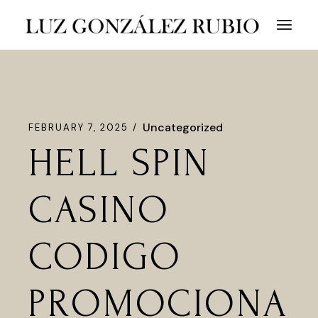
Uncategorized
FEBRUARY 7, 2025
HELL SPIN
CASINO
CODIGO
PROMOCIONA