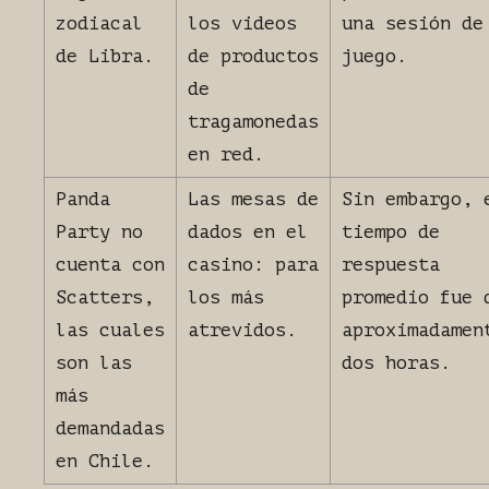
zodiacal
los videos
una sesión de
de Libra.
de productos
juego.
de
tragamonedas
en red.
Panda
Las mesas de
Sin embargo, 
Party no
dados en el
tiempo de
cuenta con
casino: para
respuesta
Scatters,
los más
promedio fue 
las cuales
atrevidos.
aproximadamen
son las
dos horas.
más
demandadas
en Chile.