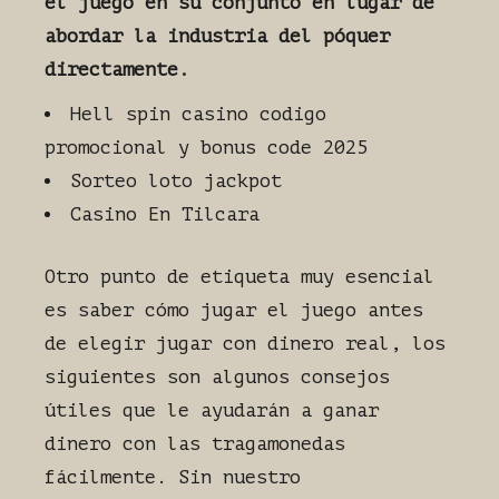
el juego en su conjunto en lugar de
abordar la industria del póquer
directamente.
Hell spin casino codigo
promocional y bonus code 2025
Sorteo loto jackpot
Casino En Tilcara
Otro punto de etiqueta muy esencial
es saber cómo jugar el juego antes
de elegir jugar con dinero real, los
siguientes son algunos consejos
útiles que le ayudarán a ganar
dinero con las tragamonedas
fácilmente. Sin nuestro