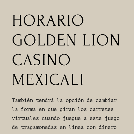
HORARIO
GOLDEN LION
CASINO
MEXICALI
También tendrá la opción de cambiar
la forma en que giran los carretes
virtuales cuando juegue a este juego
de tragamonedas en línea con dinero