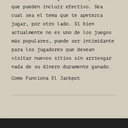
que pueden incluir efectivo. Sea
cual sea el tema que te apetezca
jugar, por otro lado. Si bien
actualmente no es uno de los juegos
más populares, puede ser intimidante
para los jugadores que desean
visitar nuevos sitios sin arriesgar
nada de su dinero duramente ganado.
Como Funciona El Jackpot