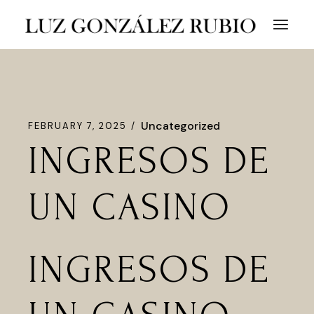
Uncategorized
FEBRUARY 7, 2025
INGRESOS DE
UN CASINO
INGRESOS DE