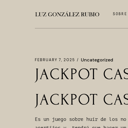
SOBRE
Uncategorized
FEBRUARY 7, 2025
JACKPOT CA
JACKPOT CA
Es un juego sobre huir de los no
acertijos y, tendrá que hacer un