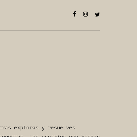
tras exploras y resuelves
apuestas. Los usuarios que buscan