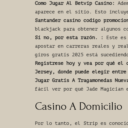
Como Jugar Al Betvip Casino:
Adem
aparece en el sitio. Esto incluy
Santander casino codigo promocio
blackjack para obtener algunos c
Si no, por esta razón. :
Este es 
apostar en carreras reales y rea
giros gratis 2025 está sucediend
Regístrese hoy y vea por qué el 
Jersey, donde puede elegir entre
Jugar Gratis A Tragamonedas Nuev
fácil ver por qué Jade Magician 
Casino A Domicilio
Por lo tanto, el Strip es conoci