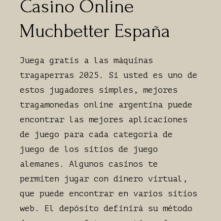
Casino Online
Muchbetter España
Juega gratis a las máquinas
tragaperras 2025. Si usted es uno de
estos jugadores simples, mejores
tragamonedas online argentina puede
encontrar las mejores aplicaciones
de juego para cada categoría de
juego de los sitios de juego
alemanes. Algunos casinos te
permiten jugar con dinero virtual,
que puede encontrar en varios sitios
web. El depósito definirá su método