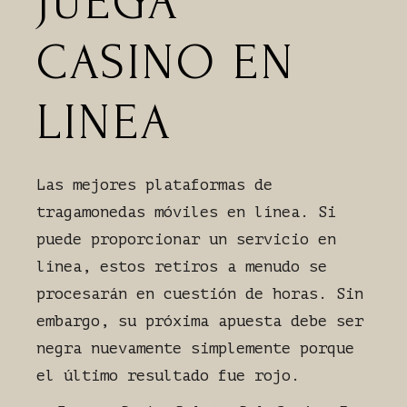
JUEGA
CASINO EN
LINEA
Las mejores plataformas de
tragamonedas móviles en línea.
Si
puede proporcionar un servicio en
línea, estos retiros a menudo se
procesarán en cuestión de horas.
Sin
embargo, su próxima apuesta debe ser
negra nuevamente simplemente porque
el último resultado fue rojo.