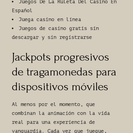
Juegos De La Ruleta Del Casino En
Español
Juega casino en linea
Juegos de casino gratis sin
descargar y sin registrarse
Jackpots progresivos
de tragamonedas para
dispositivos móviles
Al menos por el momento, que
combinan la animación con la vida
real para una experiencia de
vanguardia. Cada vez que juegue,