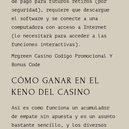
de pago para futuros retiros (por
seguridad), requiere que descargue
el software y se conecte a una
computadora con acceso a Internet
(lo necesitará para acceder a las
funciones interactivas).
Mrgreen Casino Codigo Promocional Y
Bonus Code
CÓMO GANAR EN EL
KENO DEL CASINO
Así es como funciona un acumulador
de empate sin apuesta y es un asunto
bastante sencillo, y los diversos