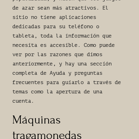
de azar sean más atractivos. El
sitio no tiene aplicaciones
dedicadas para su teléfono o
tableta, toda la información que
necesita es accesible. Como puede
ver por las razones que dimos
anteriormente, y hay una sección
completa de Ayuda y preguntas
frecuentes para guiarlo a través de
temas como la apertura de una
cuenta.
Máquinas
tragamonedas