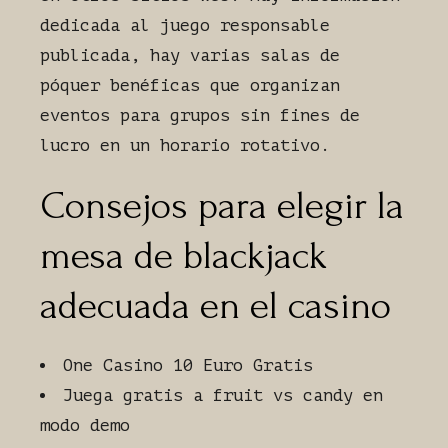
dedicada al juego responsable
publicada, hay varias salas de
póquer benéficas que organizan
eventos para grupos sin fines de
lucro en un horario rotativo.
Consejos para elegir la
mesa de blackjack
adecuada en el casino
One Casino 10 Euro Gratis
Juega gratis a fruit vs candy en
modo demo