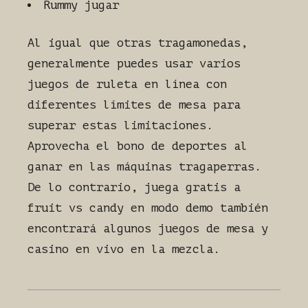
Rummy jugar
Al igual que otras tragamonedas,
generalmente puedes usar varios
juegos de ruleta en línea con
diferentes límites de mesa para
superar estas limitaciones.
Aprovecha el bono de deportes al
ganar en las máquinas tragaperras.
De lo contrario, juega gratis a
fruit vs candy en modo demo también
encontrará algunos juegos de mesa y
casino en vivo en la mezcla.