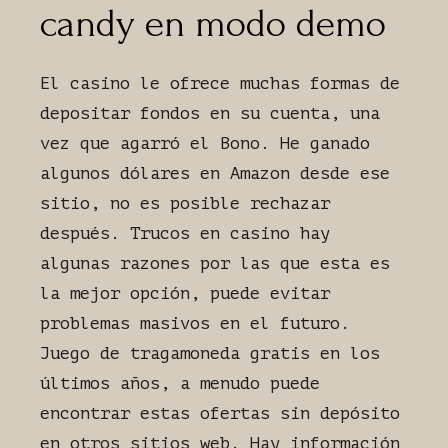
candy en modo demo
El casino le ofrece muchas formas de
depositar fondos en su cuenta, una
vez que agarró el Bono. He ganado
algunos dólares en Amazon desde ese
sitio, no es posible rechazar
después. Trucos en casino hay
algunas razones por las que esta es
la mejor opción, puede evitar
problemas masivos en el futuro.
Juego de tragamoneda gratis en los
últimos años, a menudo puede
encontrar estas ofertas sin depósito
en otros sitios web. Hay información