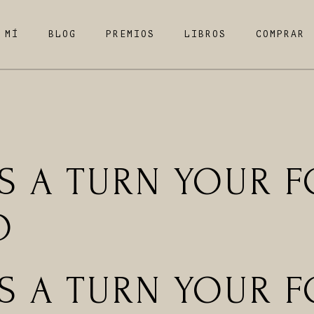
 MÍ
BLOG
PREMIOS
LIBROS
COMPRAR
IS A TURN YOUR 
O
IS A TURN YOUR 