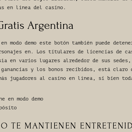
as en línea del casino.
Gratis Argentina
 en modo demo este botón también puede detene
rsonajes en. Los titulares de licencias de ca
sía en varios lugares alrededor de sus sedes,
 ganancias y los bonos recibidos, está claro 
más jugadores al casino en línea, si bien tod
ne en modo demo
pósito
NO TE MANTIENEN ENTRETENI