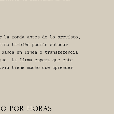
r la ronda antes de lo previsto,
sino también podrán colocar
 banca en línea o transferencia
que. La firma espera que este
avía tiene mucho que aprender.
DO POR HORAS