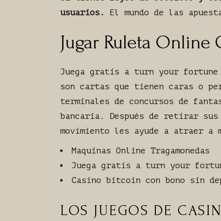
usuarios.
El mundo de las apuest
Jugar Ruleta Online 
Juega gratis a turn your fortune
son cartas que tienen caras o pe
terminales de concursos de fanta
bancaria. Después de retirar sus
movimiento les ayude a atraer a 
Maquinas Online Tragamonedas
Juega gratis a turn your fortu
Casino bitcoin con bono sin de
LOS JUEGOS DE CASI