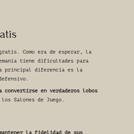
atis
gratis. Como era de esperar, la
emania tiene dificultades para
a principal diferencia es la
defensivo.
a convertirse en verdaderos lobos
 los Salones de Juego.
mantener la fidelidad de sus