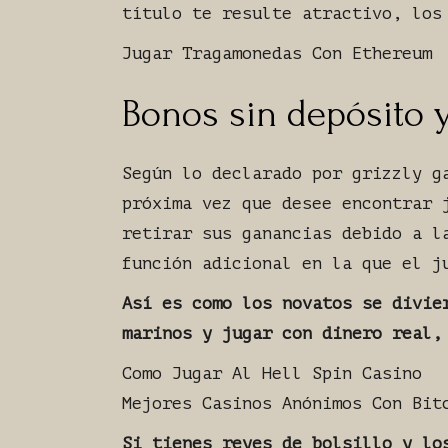
título te resulte atractivo, los
Jugar Tragamonedas Con Ethereum
Bonos sin depósito 
Según lo declarado por grizzly g
próxima vez que desee encontrar 
retirar sus ganancias debido a l
función adicional en la que el j
Así es como los novatos se divie
marinos y jugar con dinero real,
Como Jugar Al Hell Spin Casino
Mejores Casinos Anónimos Con Bit
Si tienes reyes de bolsillo y lo