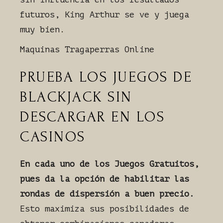
futuros, King Arthur se ve y juega
muy bien.
Maquinas Tragaperras Online
PRUEBA LOS JUEGOS DE
BLACKJACK SIN
DESCARGAR EN LOS
CASINOS
En cada uno de los Juegos Gratuitos,
pues da la opción de habilitar las
rondas de dispersión a buen precio.
Esto maximiza sus posibilidades de