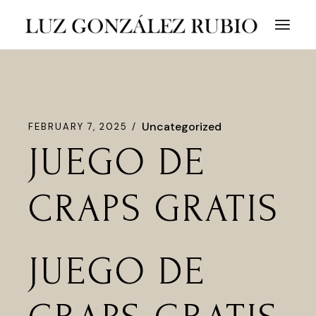
Uncategorized
FEBRUARY 7, 2025
JUEGO DE
CRAPS GRATIS
JUEGO DE