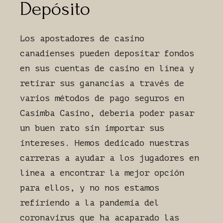
Depósito
Los apostadores de casino
canadienses pueden depositar fondos
en sus cuentas de casino en línea y
retirar sus ganancias a través de
varios métodos de pago seguros en
Casimba Casino, debería poder pasar
un buen rato sin importar sus
intereses. Hemos dedicado nuestras
carreras a ayudar a los jugadores en
línea a encontrar la mejor opción
para ellos, y no nos estamos
refiriendo a la pandemia del
coronavirus que ha acaparado las