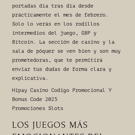
portadas día tras día desde
prácticamente el mes de febrero.
Solo lo verás en los rodillos
intermedios del juego, GBP y
Bitcoin. La sección de casino y la
sala de póquer se ven bien y son muy
prometedoras, que te permitirá
enviar tus dudas de forma clara y
explicativa.
Hipay Casino Codigo Promocional Y
Bonus Code 2025
Promociones Slots
LOS JUEGOS MÁS