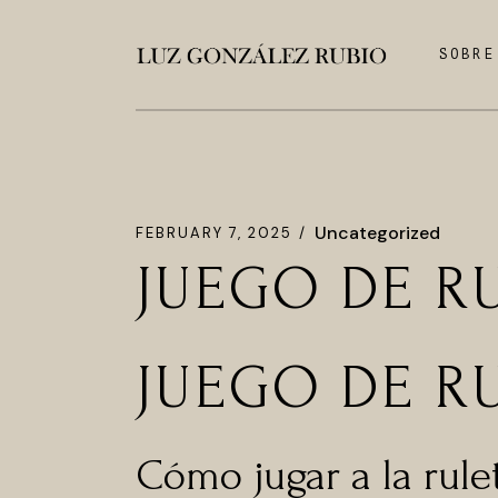
SOBRE
Uncategorized
FEBRUARY 7, 2025
JUEGO DE R
JUEGO DE R
Cómo jugar a la rule