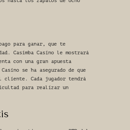
os hasta los zapatos de ocho
pago para ganar, que te
dad. Casimba Casino le mostrará
enta con una gran apuesta
 Casino se ha asegurado de que
l cliente. Cada jugador tendrá
icultad para realizar un
is