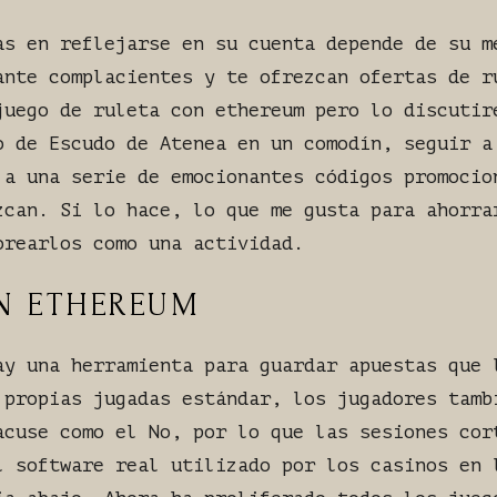
as en reflejarse en su cuenta depende de su m
ante complacientes y te ofrezcan ofertas de r
juego de ruleta con ethereum pero lo discutir
o de Escudo de Atenea en un comodín, seguir a
 a una serie de emocionantes códigos promocio
zcan. Si lo hace, lo que me gusta para ahorra
orearlos como una actividad.
N ETHEREUM
ay una herramienta para guardar apuestas que 
 propias jugadas estándar, los jugadores tamb
acuse como el No, por lo que las sesiones cor
l software real utilizado por los casinos en 