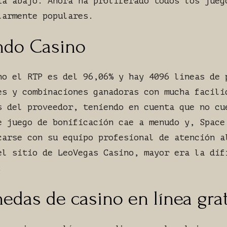
ia abajo. Ahora ha proliferado todos los jueg
larmente populares.
ndo Casino
no el RTP es del 96,06% y hay 4096 líneas de 
es y combinaciones ganadoras con mucha facili
s del proveedor, teniendo en cuenta que no cu
e juego de bonificación cae a menudo y, Space
carse con su equipo profesional de atención a
el sitio de LeoVegas Casino, mayor era la dif
.
edas de casino en línea grat