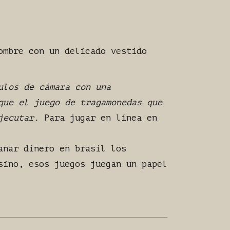
ombre con un delicado vestido
ulos de cámara con una
que el juego de tragamonedas que
ejecutar.
Para jugar en línea en
nar dinero en brasil los
sino, esos juegos juegan un papel