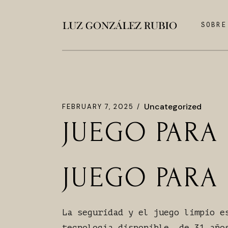
SOBRE
Uncategorized
FEBRUARY 7, 2025
JUEGO PARA
JUEGO PARA
La seguridad y el juego limpio e
tecnología disponible, de 31 año