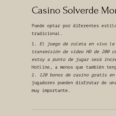
Casino Solverde Mo
Puede optar por diferentes estil
tradicional.
El juego de ruleta en vivo le
transmisión de video HD de 200 c
estoy a punto de jugar será incr
Hotline, a menos que también ten
120 bonos de casino gratis en
jugadores pueden disfrutar de un
muy importante.