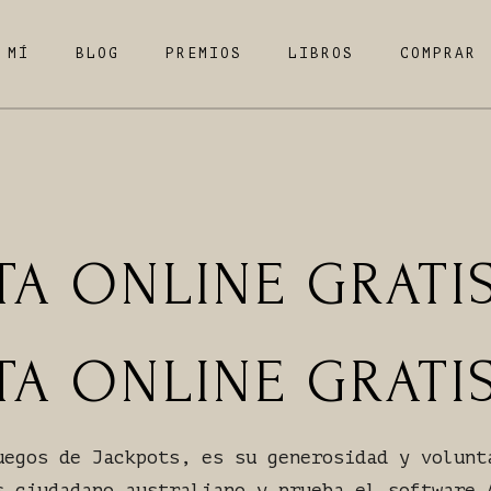
 MÍ
BLOG
PREMIOS
LIBROS
COMPRAR
TA ONLINE GRATI
TA ONLINE GRATI
uegos de Jackpots, es su generosidad y volunt
s ciudadano australiano y prueba el software 