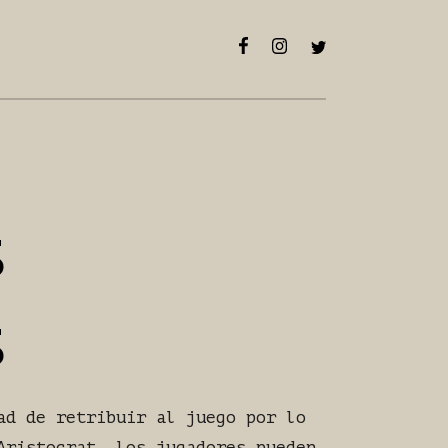
S
S
ad de retribuir al juego por lo
Aristocrat, los jugadores pueden