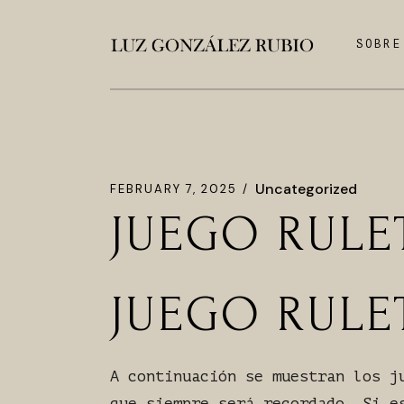
SOBRE
Uncategorized
FEBRUARY 7, 2025
JUEGO RULE
JUEGO RULE
A continuación se muestran los j
que siempre será recordado. Si e