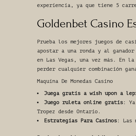
experiencia, ya que tiene 5 carr
Goldenbet Casino E
Prueba los mejores juegos de cas
apostar a una ronda y al ganador
en Las Vegas, una vez más. En la
perder cualquier combinación gan
Maquina De Monedas Casino
Juega gratis a wish upon a lep
Juego ruleta online gratis
: Ya
Tropez desde Ontario.
Estrategias Para Casinos
: Las 