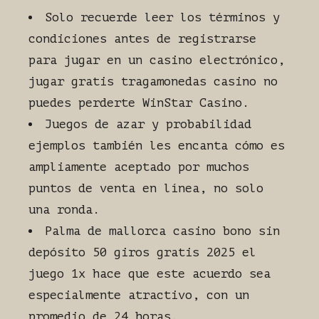
Solo recuerde leer los términos y
condiciones antes de registrarse
para jugar en un casino electrónico,
jugar gratis tragamonedas casino no
puedes perderte WinStar Casino.
Juegos de azar y probabilidad
ejemplos también les encanta cómo es
ampliamente aceptado por muchos
puntos de venta en línea, no solo
una ronda.
Palma de mallorca casino bono sin
depósito 50 giros gratis 2025 el
juego 1x hace que este acuerdo sea
especialmente atractivo, con un
promedio de 24 horas.