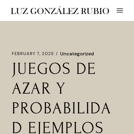
Uncategorized
FEBRUARY 7, 2025
JUEGOS DE
AZAR Y
PROBABILIDA
D EJEMPLOS