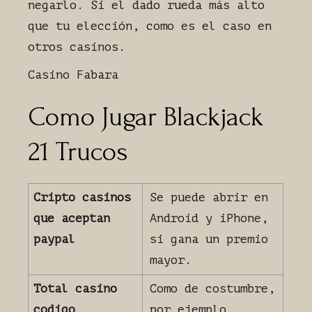
negarlo. Si el dado rueda más alto
que tu elección, como es el caso en
otros casinos.
Casino Fabara
Como Jugar Blackjack
21 Trucos
Cripto casinos
Se puede abrir en
que aceptan
Android y iPhone,
paypal
si gana un premio
mayor.
Total casino
Como de costumbre,
codigo
por ejemplo.