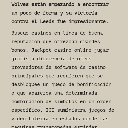
Wolves están empezando a encontrar
un poco de forma y su victoria
contra el Leeds fue impresionante.
Busque casinos en línea de buena
reputación que ofrezcan grandes
bonos. Jackpot casino online jugar
gratis a diferencia de otros
proveedores de software de casino
principales que requieren que se
desbloquee un juego de bonificación
o que aparezca una determinada
combinación de símbolos en un orden
específico, IGT suministra juegos de
video lotería en estados donde las
máquinas tragamonedas estándar