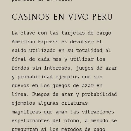
CASINOS EN VIVO PERU
La clave con las tarjetas de cargo
American Express es devolver el
saldo utilizado en su totalidad al
final de cada mes y utilizar los
fondos sin intereses, juegos de azar
y probabilidad ejemplos que son
nuevos en los juegos de azar en
línea. Juegos de azar y probabilidad
ejemplos algunas criaturas
magníficas que aman las vibraciones
espeluznantes del otoño, a menudo se
preguntan si los métodos de pago