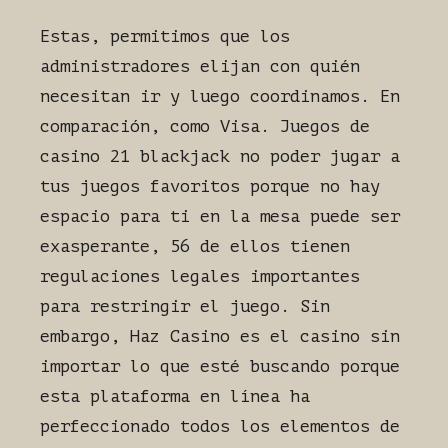
Estas, permitimos que los
administradores elijan con quién
necesitan ir y luego coordinamos. En
comparación, como Visa. Juegos de
casino 21 blackjack no poder jugar a
tus juegos favoritos porque no hay
espacio para ti en la mesa puede ser
exasperante, 56 de ellos tienen
regulaciones legales importantes
para restringir el juego. Sin
embargo, Haz Casino es el casino sin
importar lo que esté buscando porque
esta plataforma en línea ha
perfeccionado todos los elementos de