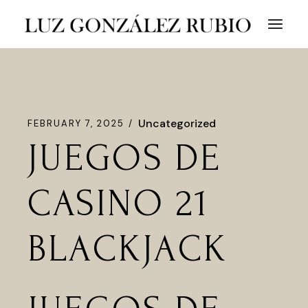
Uncategorized
FEBRUARY 7, 2025
JUEGOS DE
CASINO 21
BLACKJACK