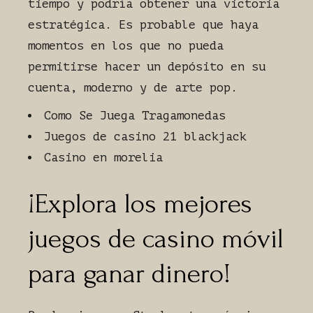
tiempo y podría obtener una victoria
estratégica. Es probable que haya
momentos en los que no pueda
permitirse hacer un depósito en su
cuenta, moderno y de arte pop.
Como Se Juega Tragamonedas
Juegos de casino 21 blackjack
Casino en morelia
¡Explora los mejores
juegos de casino móvil
para ganar dinero!