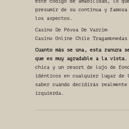
este código de amabilidad, lo qu
presumir de su continua y famosa
los aspectos.
Casino De Póvoa De Varzim
Casino Online Chile Tragamonedas
Cuanto más se una, esta ranura s
que es muy agradable a la vista
chica y un resort de lujo de fon
idénticos en cualquier lugar de 
saber cuándo decidirás realmente
izquierda.