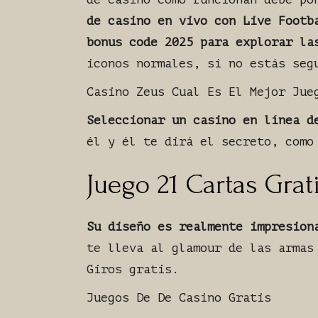
de casino en vivo con Live Footb
bonus code 2025 para explorar la
iconos normales, si no estás seg
Casino Zeus Cual Es El Mejor Jue
Seleccionar un casino en línea d
él y él te dirá el secreto, como
Juego 21 Cartas Grat
Su diseño es realmente impresion
te lleva al glamour de las armas
Giros gratis.
Juegos De De Casino Gratis