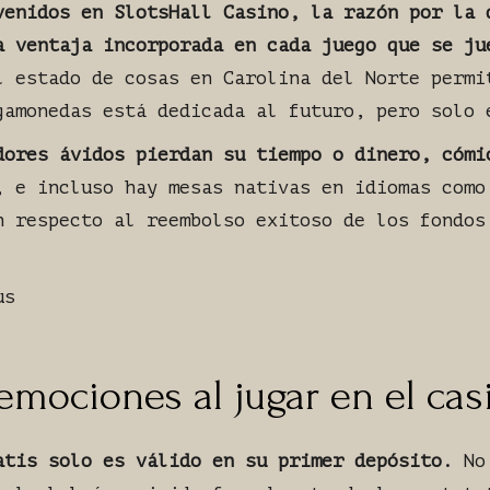
venidos en SlotsHall Casino, la razón por la 
a ventaja incorporada en cada juego que se j
l estado de cosas en Carolina del Norte permi
gamonedas está dedicada al futuro, pero solo 
dores ávidos pierdan su tiempo o dinero, cómi
, e incluso hay mesas nativas en idiomas como
n respecto al reembolso exitoso de los fondos
us
mociones al jugar en el cas
atis solo es válido en su primer depósito.
No