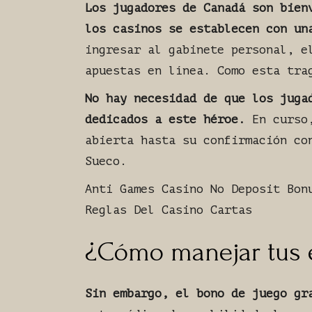
Los jugadores de Canadá son bien
los casinos se establecen con un
ingresar al gabinete personal, e
apuestas en línea. Como esta tra
No hay necesidad de que los juga
dedicados a este héroe.
En curso
abierta hasta su confirmación co
Sueco.
Anti Games Casino No Deposit Bon
Reglas Del Casino Cartas
¿Cómo manejar tus e
Sin embargo, el bono de juego gr