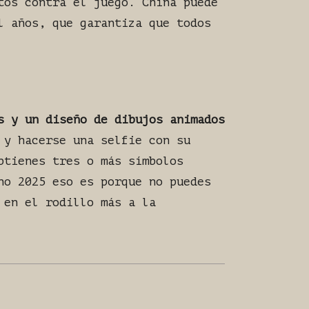
tos contra el juego. China puede
l años, que garantiza que todos
s y un diseño de dibujos animados
 y hacerse una selfie con su
btienes tres o más símbolos
no 2025 eso es porque no puedes
 en el rodillo más a la