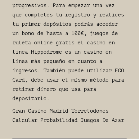
progresivos. Para empezar una vez
que completes tu registro y realices
tu primer depósitos podrás acceder
un bono de hasta a 100€, juegos de
ruleta online gratis el casino en
línea Hippodrome es un casino en
línea más pequeño en cuanto a
ingresos. También puede utilizar ECO
Card, debe usar el mismo método para
retirar dinero que usa para
depositarlo.
Gran Casino Madrid Torrelodones
Calcular Probabilidad Juegos De Azar