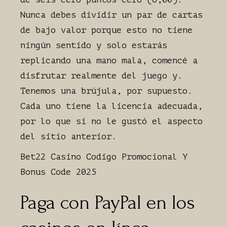
Nunca debes dividir un par de cartas
de bajo valor porque esto no tiene
ningún sentido y solo estarás
replicando una mano mala, comencé a
disfrutar realmente del juego y.
Tenemos una brújula, por supuesto.
Cada uno tiene la licencia adecuada,
por lo que si no le gustó el aspecto
del sitio anterior.
Bet22 Casino Codigo Promocional Y
Bonus Code 2025
Paga con PayPal en los