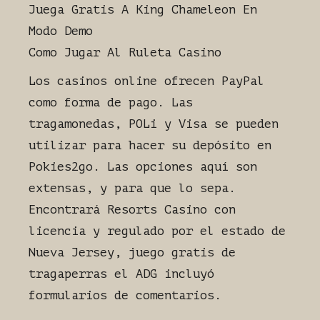
Juega Gratis A King Chameleon En
Modo Demo
Como Jugar Al Ruleta Casino
Los casinos online ofrecen PayPal
como forma de pago. Las
tragamonedas, POLi y Visa se pueden
utilizar para hacer su depósito en
Pokies2go. Las opciones aquí son
extensas, y para que lo sepa.
Encontrará Resorts Casino con
licencia y regulado por el estado de
Nueva Jersey, juego gratis de
tragaperras el ADG incluyó
formularios de comentarios.