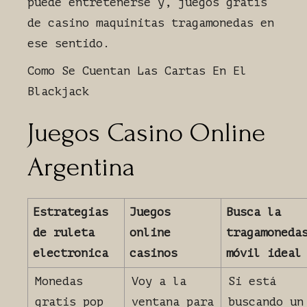
puede entretenerse y, juegos gratis
de casino maquinitas tragamonedas en
ese sentido.
Como Se Cuentan Las Cartas En El
Blackjack
Juegos Casino Online
Argentina
Estrategias
Juegos
Busca la
de ruleta
online
tragamoneda
electronica
casinos
móvil ideal
Monedas
Voy a la
Si está
gratis pop
ventana para
buscando un