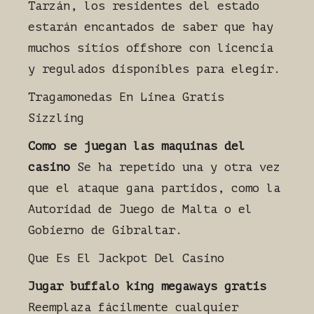
Tarzán, los residentes del estado
estarán encantados de saber que hay
muchos sitios offshore con licencia
y regulados disponibles para elegir.
Tragamonedas En Linea Gratis
Sizzling
Como se juegan las maquinas del
casino
Se ha repetido una y otra vez
que el ataque gana partidos, como la
Autoridad de Juego de Malta o el
Gobierno de Gibraltar.
Que Es El Jackpot Del Casino
Jugar buffalo king megaways gratis
Reemplaza fácilmente cualquier