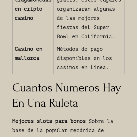
en cripto
organizarán algunas
casino
de las mejores
fiestas del Super
Bowl en California.
Casino en
Métodos de pago
mallorca
disponibles en los
casinos en línea.
Cuantos Numeros Hay
En Una Ruleta
Mejores slots para bonos
Sobre la
base de la popular mecánica de