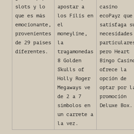
slots y lo
apostar a
casino
que es más
los Filis en
ecoPayz que
emocionante,
el
satisfaga s
provenientes
moneyline,
necesidades
de 29 países
la
particulare
diferentes.
tragamonedas
pero Heart
8 Golden
Bingo Casin
Skulls of
ofrece la
Holly Roger
opción de
Megaways ve
optar por l
de 2 a 7
promoción
símbolos en
Deluxe Box.
un carrete a
la vez.