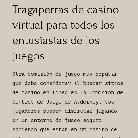
Tragaperras de casino
virtual para todos los
entusiastas de los
juegos
Otra comisión de juego muy popular
que debe considerar al buscar sitios
de casino en línea es la Comisión de
Control de Juego de Alderney, los
jugadores pueden disfrutar jugando
en un entorno de juego seguro
sabiendo que están en un casino de