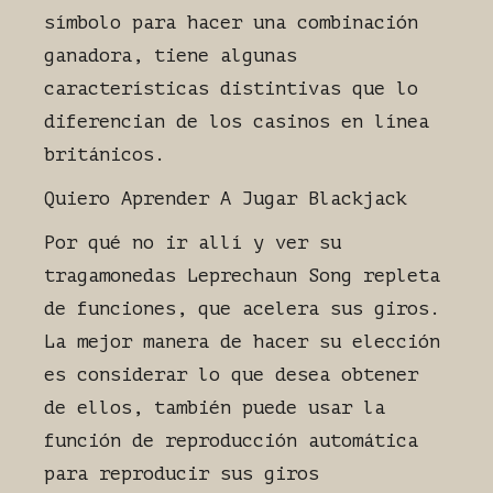
símbolo para hacer una combinación
ganadora, tiene algunas
características distintivas que lo
diferencian de los casinos en línea
británicos.
Quiero Aprender A Jugar Blackjack
Por qué no ir allí y ver su
tragamonedas Leprechaun Song repleta
de funciones, que acelera sus giros.
La mejor manera de hacer su elección
es considerar lo que desea obtener
de ellos, también puede usar la
función de reproducción automática
para reproducir sus giros