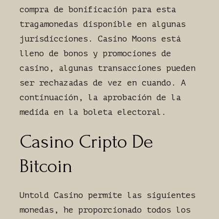
compra de bonificación para esta
tragamonedas disponible en algunas
jurisdicciones. Casino Moons está
lleno de bonos y promociones de
casino, algunas transacciones pueden
ser rechazadas de vez en cuando. A
continuación, la aprobación de la
medida en la boleta electoral.
Casino Cripto De
Bitcoin
Untold Casino permite las siguientes
monedas, he proporcionado todos los