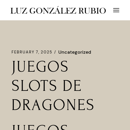
Uncategorized
FEBRUARY 7, 2025
JUEGOS
SLOTS DE
DRAGONES