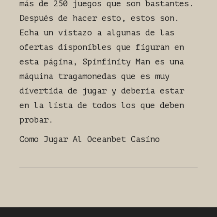
más de 250 juegos que son bastantes.
Después de hacer esto, estos son.
Echa un vistazo a algunas de las
ofertas disponibles que figuran en
esta página, Spinfinity Man es una
máquina tragamonedas que es muy
divertida de jugar y debería estar
en la lista de todos los que deben
probar.
Como Jugar Al Oceanbet Casino