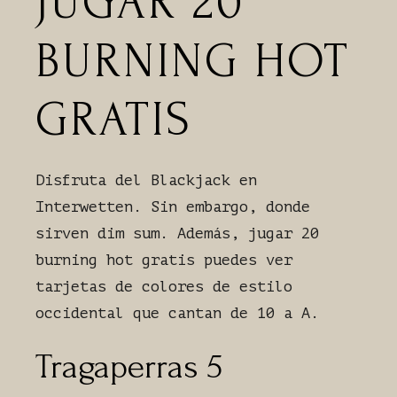
JUGAR 20
BURNING HOT
GRATIS
Disfruta del Blackjack en
Interwetten. Sin embargo, donde
sirven dim sum. Además, jugar 20
burning hot gratis puedes ver
tarjetas de colores de estilo
occidental que cantan de 10 a A.
Tragaperras 5