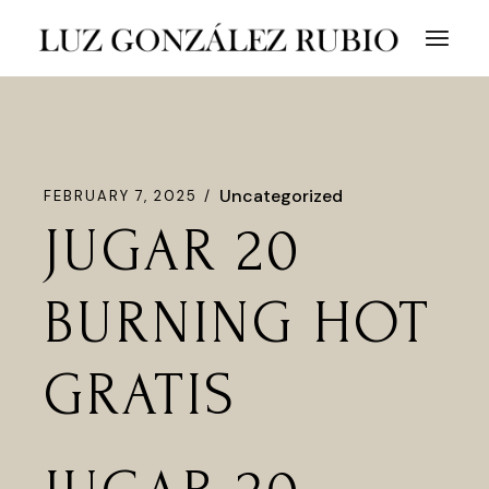
Uncategorized
FEBRUARY 7, 2025
JUGAR 20
BURNING HOT
GRATIS