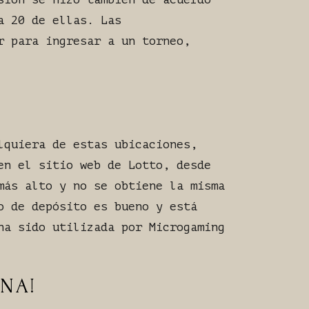
a 20 de ellas. Las
r para ingresar a un torneo,
lquiera de estas ubicaciones,
en el sitio web de Lotto, desde
más alto y no se obtiene la misma
o de depósito es bueno y está
ha sido utilizada por Microgaming
INA!