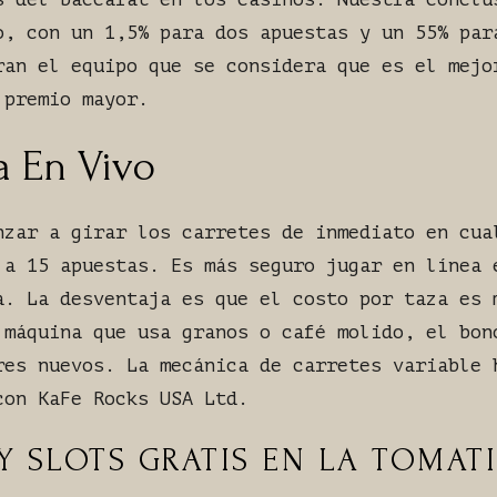
o, con un 1,5% para dos apuestas y un 55% par
ran el equipo que se considera que es el mejo
 premio mayor.
a En Vivo
nzar a girar los carretes de inmediato en cua
 a 15 apuestas. Es más seguro jugar en línea 
a. La desventaja es que el costo por taza es 
 máquina que usa granos o café molido, el bon
res nuevos. La mecánica de carretes variable 
con KaFe Rocks USA Ltd.
Y SLOTS GRATIS EN LA TOMAT