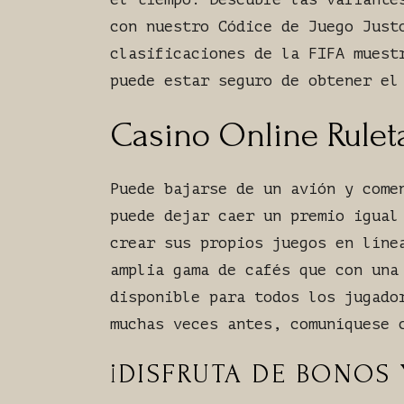
con nuestro Códice de Juego Just
clasificaciones de la FIFA muest
puede estar seguro de obtener el
Casino Online Rulet
Puede bajarse de un avión y come
puede dejar caer un premio igual
crear sus propios juegos en líne
amplia gama de cafés que con una
disponible para todos los jugado
muchas veces antes, comuníquese 
¡DISFRUTA DE BONOS 