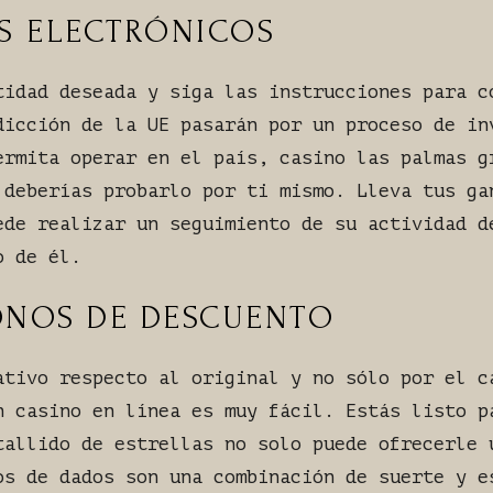
S ELECTRÓNICOS
tidad deseada y siga las instrucciones para c
dicción de la UE pasarán por un proceso de in
ermita operar en el país, casino las palmas g
 deberías probarlo por ti mismo. Lleva tus ga
ede realizar un seguimiento de su actividad d
o de él.
ONOS DE DESCUENTO
ativo respecto al original y no sólo por el c
n casino en línea es muy fácil. Estás listo p
tallido de estrellas no solo puede ofrecerle 
os de dados son una combinación de suerte y e