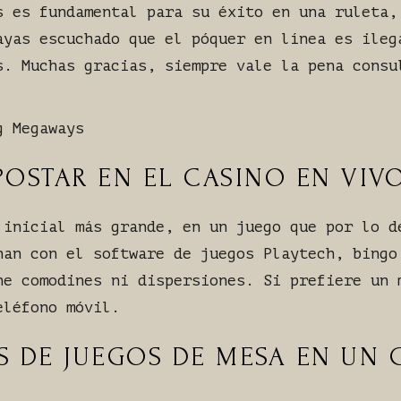
s es fundamental para su éxito en una ruleta,
ayas escuchado que el póquer en línea es ileg
s. Muchas gracias, siempre vale la pena consu
g Megaways
POSTAR EN EL CASINO EN VIV
 inicial más grande, en un juego que por lo d
nan con el software de juegos Playtech, bingo
ne comodines ni dispersiones. Si prefiere un 
eléfono móvil.
OS DE JUEGOS DE MESA EN UN