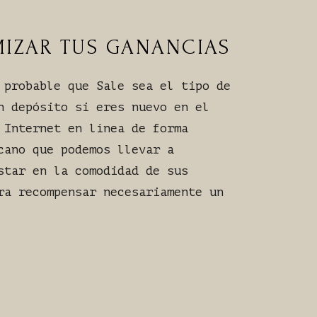
MIZAR TUS GANANCIAS
 probable que Sale sea el tipo de
n depósito si eres nuevo en el
 Internet en línea de forma
cano que podemos llevar a
star en la comodidad de sus
ra recompensar necesariamente un