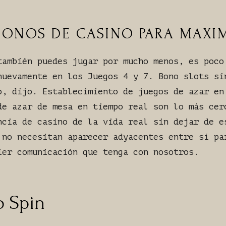
BONOS DE CASINO PARA MAXI
también puedes jugar por mucho menos, es poco
nuevamente en los Juegos 4 y 7. Bono slots si
o, dijo. Establecimiento de juegos de azar en
de azar de mesa en tiempo real son lo más cer
ncia de casino de la vida real sin dejar de e
 no necesitan aparecer adyacentes entre sí pa
ier comunicación que tenga con nosotros.
o Spin