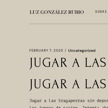
SOBRE
Uncategorized
FEBRUARY 7, 2025
JUGAR A LA
JUGAR A LA
Jugar a las tragaperras sin depo
los juegos de casino. Intenta ab