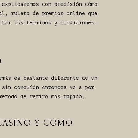
 explicaremos con precisión cómo
al, ruleta de premios online que
ltar los términos y condiciones
O
emás es bastante diferente de un
 sin conexión entonces ve a por
método de retiro más rápido,
 CASINO Y CÓMO