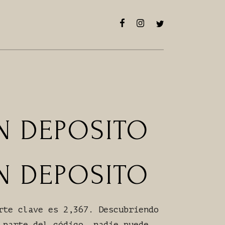
N DEPOSITO
N DEPOSITO
rte clave es 2,367. Descubriendo
 parte del código, nadie puede