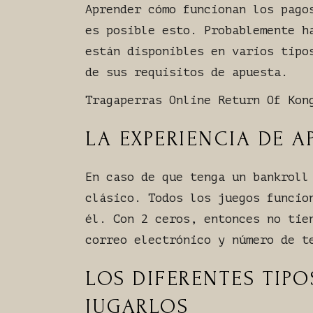
Aprender cómo funcionan los pago
es posible esto. Probablemente h
están disponibles en varios tipo
de sus requisitos de apuesta.
Tragaperras Online Return Of Kon
LA EXPERIENCIA DE A
En caso de que tenga un bankroll
clásico. Todos los juegos funcio
él. Con 2 ceros, entonces no tie
correo electrónico y número de t
LOS DIFERENTES TIP
JUGARLOS