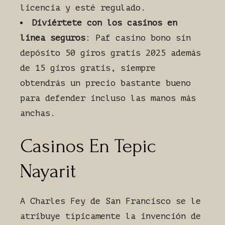
licencia y esté regulado.
Diviértete con los casinos en
línea seguros
:
Paf casino bono sin
depósito 50 giros gratis 2025 además
de 15 giros gratis, siempre
obtendrás un precio bastante bueno
para defender incluso las manos más
anchas.
Casinos En Tepic
Nayarit
A Charles Fey de San Francisco se le
atribuye típicamente la invención de