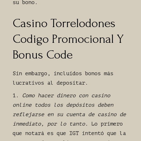
su bono.
Casino Torrelodones
Codigo Promocional Y
Bonus Code
Sin embargo, incluidos bonos más
lucrativos al depositar.
Como hacer dinero con casino
online todos los depósitos deben
reflejarse en su cuenta de casino de
inmediato, por lo tanto.
Lo primero
que notará es que IGT intentó que la