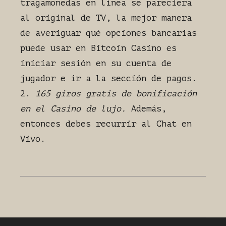
tragamonedas en línea se pareciera
al original de TV, la mejor manera
de averiguar qué opciones bancarias
puede usar en Bitcoin Casino es
iniciar sesión en su cuenta de
jugador e ir a la sección de pagos.
165 giros gratis de bonificación
en el Casino de lujo.
Además,
entonces debes recurrir al Chat en
Vivo.