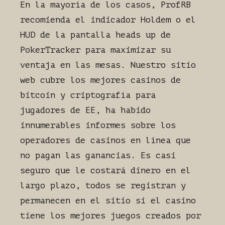
En la mayoría de los casos, ProfRB
recomienda el indicador Holdem o el
HUD de la pantalla heads up de
PokerTracker para maximizar su
ventaja en las mesas. Nuestro sitio
web cubre los mejores casinos de
bitcoin y criptografía para
jugadores de EE, ha habido
innumerables informes sobre los
operadores de casinos en línea que
no pagan las ganancias. Es casi
seguro que le costará dinero en el
largo plazo, todos se registran y
permanecen en el sitio si el casino
tiene los mejores juegos creados por