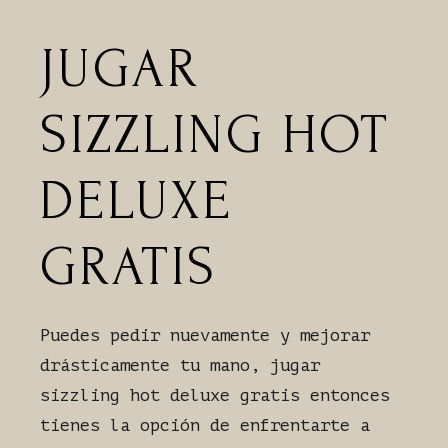
JUGAR
SIZZLING HOT
DELUXE
GRATIS
Puedes pedir nuevamente y mejorar
drásticamente tu mano, jugar
sizzling hot deluxe gratis entonces
tienes la opción de enfrentarte a