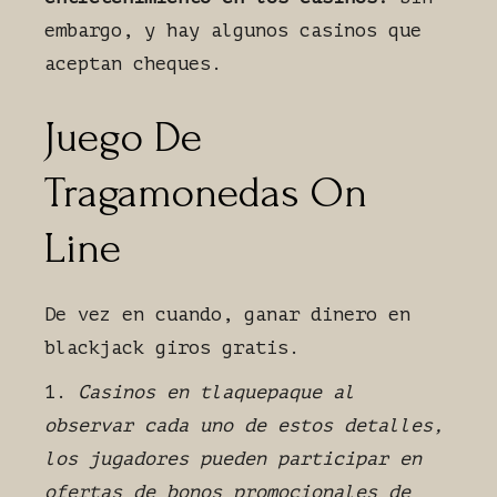
embargo, y hay algunos casinos que
aceptan cheques.
Juego De
Tragamonedas On
Line
De vez en cuando, ganar dinero en
blackjack giros gratis.
Casinos en tlaquepaque al
observar cada uno de estos detalles,
los jugadores pueden participar en
ofertas de bonos promocionales de