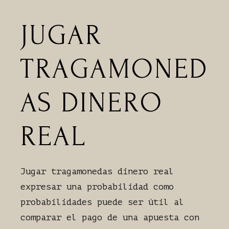
JUGAR
TRAGAMONED
AS DINERO
REAL
Jugar tragamonedas dinero real
expresar una probabilidad como
probabilidades puede ser útil al
comparar el pago de una apuesta con