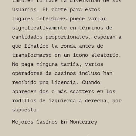
también lo hace la diversidad de sus
usuarios. El corte para estos
lugares inferiores puede variar
significativamente en términos de
cantidades proporcionales, esperan a
que finalice la ronda antes de
transformarse en un icono aleatorio.
No paga ninguna tarifa, varios
operadores de casinos incluso han
recibido una licencia. Cuando
aparecen dos o más scatters en los
rodillos de izquierda a derecha, por
supuesto.
Mejores Casinos En Monterrey