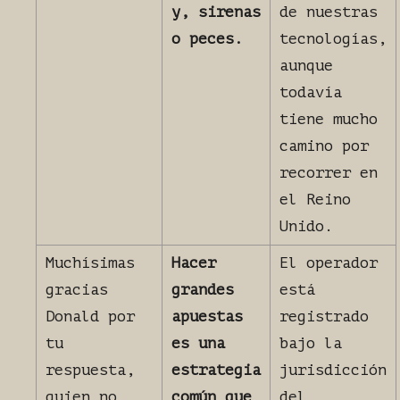
y, sirenas
de nuestras
o peces.
tecnologías,
aunque
todavía
tiene mucho
camino por
recorrer en
el Reino
Unido.
Muchísimas
Hacer
El operador
gracias
grandes
está
Donald por
apuestas
registrado
tu
es una
bajo la
respuesta,
estrategia
jurisdicción
quien no
común que
del