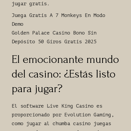
jugar gratis.
Juega Gratis A 7 Monkeys En Modo
Demo
Golden Palace Casino Bono Sin
Depósito 50 Giros Gratis 2025
El emocionante mundo
del casino: ¿Estás listo
para jugar?
El software Live King Casino es
proporcionado por Evolution Gaming,
como jugar al chumba casino juegas