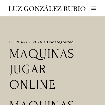
Uncategorized
FEBRUARY 7, 2025
MAQUINAS
JUGAR
ONLINE