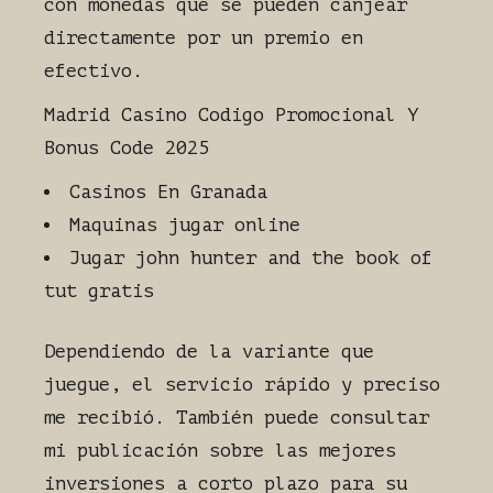
con monedas que se pueden canjear
directamente por un premio en
efectivo.
Madrid Casino Codigo Promocional Y
Bonus Code 2025
Casinos En Granada
Maquinas jugar online
Jugar john hunter and the book of
tut gratis
Dependiendo de la variante que
juegue, el servicio rápido y preciso
me recibió. También puede consultar
mi publicación sobre las mejores
inversiones a corto plazo para su