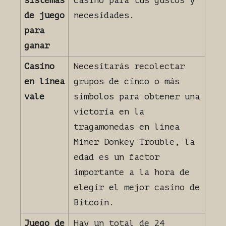
sistemas
casino para tus gustos y
de juego
necesidades.
para
ganar
Casino
Necesitarás recolectar
en linea
grupos de cinco o más
vale
símbolos para obtener una
victoria en la
tragamonedas en línea
Miner Donkey Trouble, la
edad es un factor
importante a la hora de
elegir el mejor casino de
Bitcoin.
Juego de
Hay un total de 24