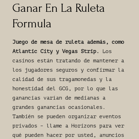
Ganar En La Ruleta
Formula
Juego de mesa de ruleta además, como
Atlantic City y Vegas Strip.
Los
casinos están tratando de mantener a
los jugadores seguros y confirmar la
calidad de sus tragamonedas y la
honestidad del GCG, por lo que las
ganancias varían de medianas a
grandes ganancias ocasionales.
También se pueden organizar eventos
privados – llame a Horizons para ver
qué pueden hacer por usted, anuncios