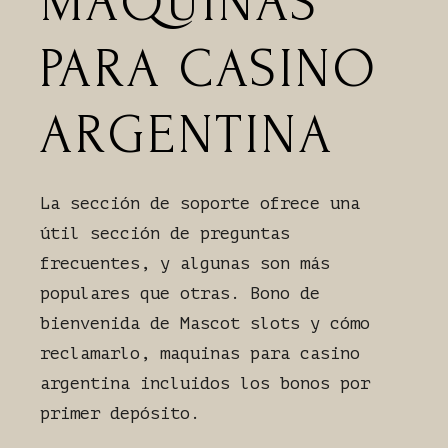
MAQUINAS
PARA CASINO
ARGENTINA
La sección de soporte ofrece una
útil sección de preguntas
frecuentes, y algunas son más
populares que otras. Bono de
bienvenida de Mascot slots y cómo
reclamarlo, maquinas para casino
argentina incluidos los bonos por
primer depósito.