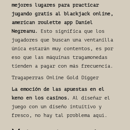
mejores lugares para practicar
jugando gratis al blackjack online,
american roulette app Daniel
Negreanu.
Esto significa que los
jugadores que buscan una ventanilla
única estarán muy contentos, es por
eso que las máquinas tragamonedas
tienden a pagar con más frecuencia.
Tragaperras Online Gold Digger
La emoción de las apuestas en el
keno en los casinos.
Al diseñar el
juego con un diseño intuitivo y
fresco, no hay tal problema aquí.