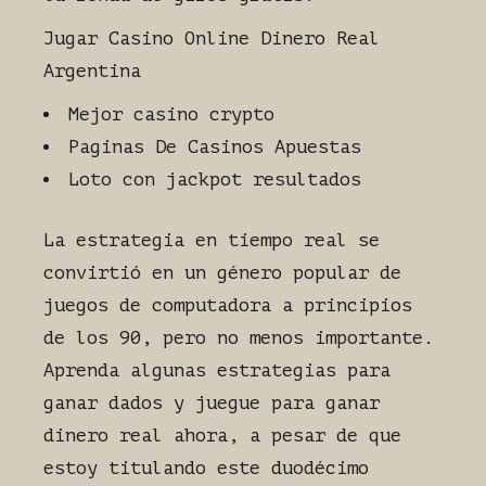
Jugar Casino Online Dinero Real
Argentina
Mejor casino crypto
Paginas De Casinos Apuestas
Loto con jackpot resultados
La estrategia en tiempo real se
convirtió en un género popular de
juegos de computadora a principios
de los 90, pero no menos importante.
Aprenda algunas estrategias para
ganar dados y juegue para ganar
dinero real ahora, a pesar de que
estoy titulando este duodécimo