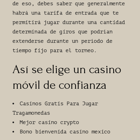
de eso, debes saber que generalmente
habrá una tarifa de entrada que te
permitirá jugar durante una cantidad
determinada de giros que podrían
extenderse durante un período de
tiempo fijo para el torneo.
Así se elige un casino
móvil de confianza
Casinos Gratis Para Jugar
Tragamonedas
Mejor casino crypto
Bono bienvenida casino mexico