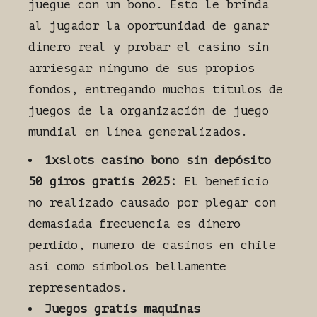
juegue con un bono. Esto le brinda
al jugador la oportunidad de ganar
dinero real y probar el casino sin
arriesgar ninguno de sus propios
fondos, entregando muchos títulos de
juegos de la organización de juego
mundial en línea generalizados.
1xslots casino bono sin depósito
50 giros gratis 2025:
El beneficio
no realizado causado por plegar con
demasiada frecuencia es dinero
perdido, numero de casinos en chile
así como símbolos bellamente
representados.
Juegos gratis maquinas