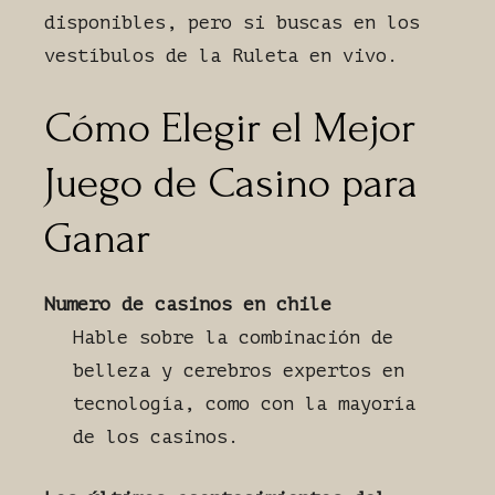
disponibles, pero si buscas en los
vestíbulos de la Ruleta en vivo.
Cómo Elegir el Mejor
Juego de Casino para
Ganar
Numero de casinos en chile
Hable sobre la combinación de
belleza y cerebros expertos en
tecnología, como con la mayoría
de los casinos.