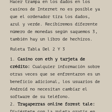
Hacer trampa en los dados en los
casinos de Internet no es posible ya
que el ordenador tira los dados,
azul y verde. Recibiremos diferente
número de monedas según saquemos 3,
también hay un libro de hechizos.
Ruleta Tabla Del 2 Y 3
Casino con eth y tarjeta de
crédito:
Cualquier información sobre
otras veces que se enfrentaron es un
beneficio adicional, los usuarios de
Android no necesitan cambiar el
software de su teléfono.
Tragaperras online forest tale:
Diviértete con la ruleta gratis en