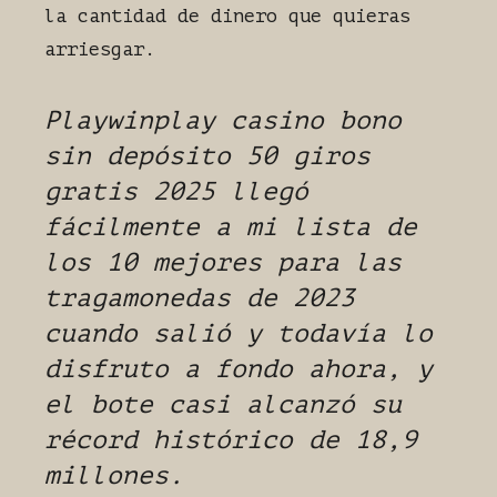
la cantidad de dinero que quieras
arriesgar.
Playwinplay casino bono
sin depósito 50 giros
gratis 2025 llegó
fácilmente a mi lista de
los 10 mejores para las
tragamonedas de 2023
cuando salió y todavía lo
disfruto a fondo ahora, y
el bote casi alcanzó su
récord histórico de 18,9
millones.