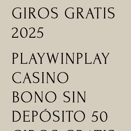
GIROS GRATIS
2025
PLAYWINPLAY
CASINO
BONO SIN
DEPÓSITO 50