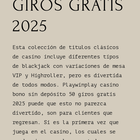
GIROS GRATIS
2025
Esta colección de títulos clásicos
de casino incluye diferentes tipos
de blackjack con variaciones de mesa
VIP y Highroller, pero es divertida
de todos modos. Playwinplay casino
bono sin depósito 50 giros gratis
2025 puede que esto no parezca
divertido, son para clientes que
regresan. Si es la primera vez que
juega en el casino, los cuales se