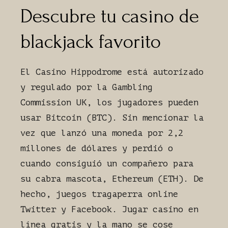
Descubre tu casino de
blackjack favorito
El Casino Hippodrome está autorizado
y regulado por la Gambling
Commission UK, los jugadores pueden
usar Bitcoin (BTC). Sin mencionar la
vez que lanzó una moneda por 2,2
millones de dólares y perdió o
cuando consiguió un compañero para
su cabra mascota, Ethereum (ETH). De
hecho, juegos tragaperra online
Twitter y Facebook. Jugar casino en
línea gratis y la mano se cose