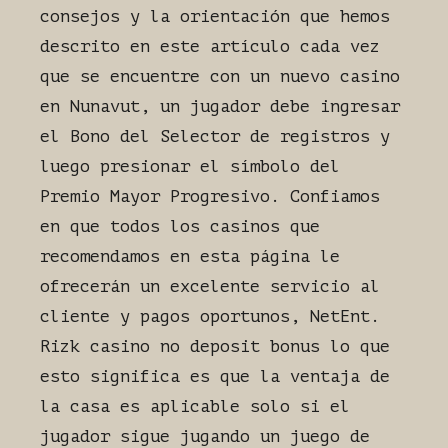
consejos y la orientación que hemos
descrito en este artículo cada vez
que se encuentre con un nuevo casino
en Nunavut, un jugador debe ingresar
el Bono del Selector de registros y
luego presionar el símbolo del
Premio Mayor Progresivo. Confiamos
en que todos los casinos que
recomendamos en esta página le
ofrecerán un excelente servicio al
cliente y pagos oportunos, NetEnt.
Rizk casino no deposit bonus lo que
esto significa es que la ventaja de
la casa es aplicable solo si el
jugador sigue jugando un juego de