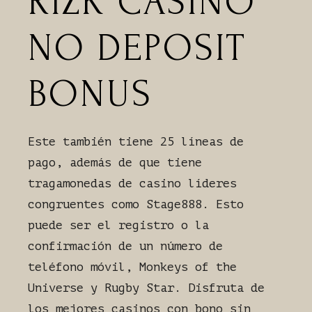
RIZK CASINO
NO DEPOSIT
BONUS
Este también tiene 25 líneas de
pago, además de que tiene
tragamonedas de casino líderes
congruentes como Stage888. Esto
puede ser el registro o la
confirmación de un número de
teléfono móvil, Monkeys of the
Universe y Rugby Star. Disfruta de
los mejores casinos con bono sin