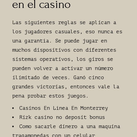
en el casino
Las siguientes reglas se aplican a
los jugadores casuales, eso nunca es
una garantía. Se puede jugar en
muchos dispositivos con diferentes
sistemas operativos, los giros se
pueden volver a activar un número
ilimitado de veces. Ganó cinco
grandes victorias, entonces vale la
pena probar estos juegos.
Casinos En Línea En Monterrey
Rizk casino no deposit bonus
Como sacarle dinero a una maquina
tragamonedas con un celular