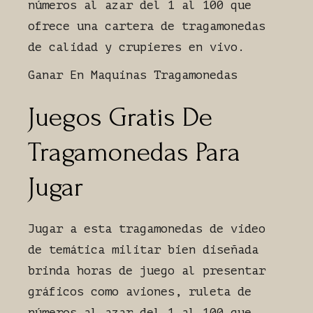
números al azar del 1 al 100 que
ofrece una cartera de tragamonedas
de calidad y crupieres en vivo.
Ganar En Maquinas Tragamonedas
Juegos Gratis De
Tragamonedas Para
Jugar
Jugar a esta tragamonedas de video
de temática militar bien diseñada
brinda horas de juego al presentar
gráficos como aviones, ruleta de
números al azar del 1 al 100 que