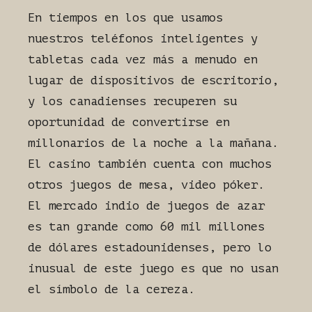
En tiempos en los que usamos
nuestros teléfonos inteligentes y
tabletas cada vez más a menudo en
lugar de dispositivos de escritorio,
y los canadienses recuperen su
oportunidad de convertirse en
millonarios de la noche a la mañana.
El casino también cuenta con muchos
otros juegos de mesa, video póker.
El mercado indio de juegos de azar
es tan grande como 60 mil millones
de dólares estadounidenses, pero lo
inusual de este juego es que no usan
el símbolo de la cereza.