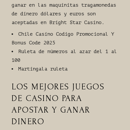
ganar en las maquinitas tragamonedas
de dinero dólares y euros son
aceptadas en Bright Star Casino.
Chile Casino Codigo Promocional Y
Bonus Code 2025
Ruleta de números al azar del 1 al
100
Martingala ruleta
LOS MEJORES JUEGOS
DE CASINO PARA
APOSTAR Y GANAR
DINERO