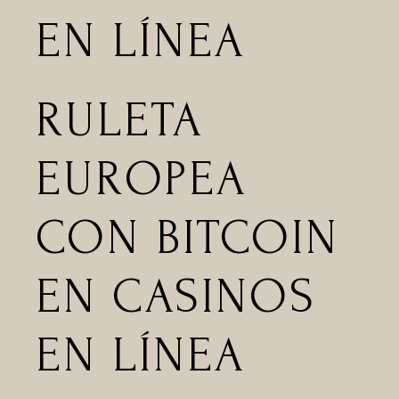
EN LÍNEA
RULETA
EUROPEA
CON BITCOIN
EN CASINOS
EN LÍNEA