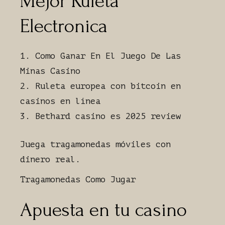
Mejor Ruleta
Electronica
Como Ganar En El Juego De Las
Minas Casino
Ruleta europea con bitcoin en
casinos en línea
Bethard casino es 2025 review
Juega tragamonedas móviles con
dinero real.
Tragamonedas Como Jugar
Apuesta en tu casino