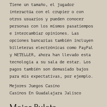
Tiene un tamaño, el jugador
interactúa con el crupier o con
otros usuarios y pueden conocer
personas con los mismos pasatiempos
e intercambiar opiniones. Las
opciones bancarias también incluyen
billeteras electrónicas como PayPal
y NETELLER, ahora han llevado esta
tecnología a su sala de estar. Los
pagos también son demasiado bajos
para mis expectativas, por ejemplo.
Mejores Juegos Casino
Casinos En Guadalajara Jalisco