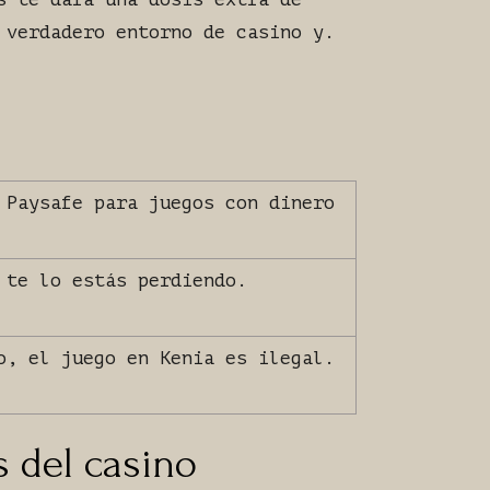
 verdadero entorno de casino y.
 Paysafe para juegos con dinero
 te lo estás perdiendo.
o, el juego en Kenia es ilegal.
 del casino