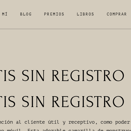
 MÍ
BLOG
PREMIOS
LIBROS
COMPRAR
IS SIN REGISTRO
IS SIN REGISTRO
nción al cliente útil y receptivo, como poder
vo móvil. Esta adorable camarilla de monstruo