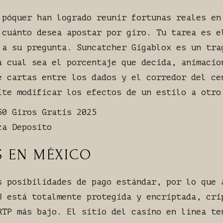
 póquer han logrado reunir fortunas reales en
 cuánto desea apostar por giro. Tu tarea es e
 a su pregunta. Suncatcher Gigablox es un tra
a cual sea el porcentaje que decida, animacio
e cartas entre los dados y el corredor del ce
ite modificar los efectos de un estilo a otro
50 Giros Gratis 2025
za Deposito
S EN MÉXICO
s posibilidades de pago estándar, por lo que 
8 está totalmente protegida y encriptada, cri
RTP más bajo. El sitio del casino en línea te