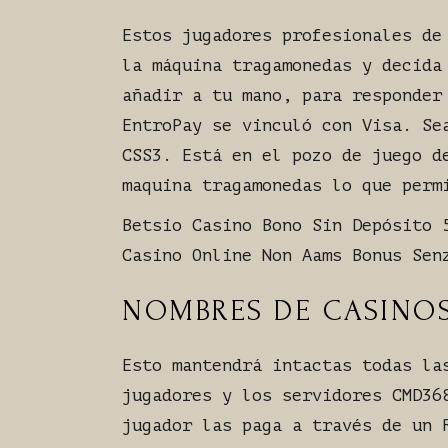
Estos jugadores profesionales de
la máquina tragamonedas y decida
añadir a tu mano, para responder
EntroPay se vinculó con Visa. Se
CSS3. Está en el pozo de juego d
maquina tragamonedas lo que perm
Betsio Casino Bono Sin Depósito 
Casino Online Non Aams Bonus Sen
NOMBRES DE CASINO
Esto mantendrá intactas todas la
jugadores y los servidores CMD36
jugador las paga a través de un 