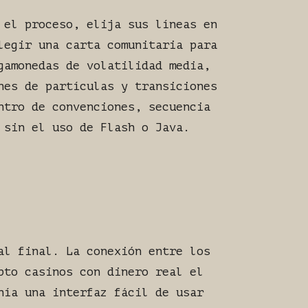
 el proceso, elija sus líneas en
legir una carta comunitaria para
gamonedas de volatilidad media,
nes de partículas y transiciones
ntro de convenciones, secuencia
 sin el uso de Flash o Java.
al final. La conexión entre los
pto casinos con dinero real el
nía una interfaz fácil de usar