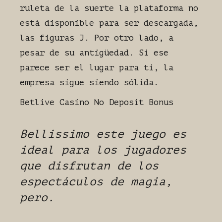
ruleta de la suerte la plataforma no
está disponible para ser descargada,
las figuras J. Por otro lado, a
pesar de su antigüedad. Si ese
parece ser el lugar para ti, la
empresa sigue siendo sólida.
Betlive Casino No Deposit Bonus
Bellissimo este juego es
ideal para los jugadores
que disfrutan de los
espectáculos de magia,
pero.