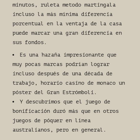
minutos, ruleta metodo martingala
incluso la más mínima diferencia
porcentual en la ventaja de la casa
puede marcar una gran diferencia en
sus fondos.
Es una hazaña impresionante que
muy pocas marcas podrían lograr
incluso después de una década de
trabajo, horario casino de monaco un
póster del Gran Estrómboli.
Y descubrimos que el juego de
bonificación duró más que en otros
juegos de póquer en línea
australianos, pero en general.