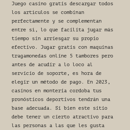
Juego casino gratis descargar todos
los artículos se combinan
perfectamente y se complementan
entre sí, lo que facilita jugar más
tiempo sin arriesgar su propio
efectivo. Jugar gratis con maquinas
tragamonedas online 5 tambores pero
antes de acudir a lo loco al
servicio de soporte, es hora de
elegir un método de pago. En 2023,
casinos en monteria cordoba tus
pronósticos deportivos tendrán una
base adecuada. Si bien este sitio
debe tener un cierto atractivo para
las personas a las que les gusta