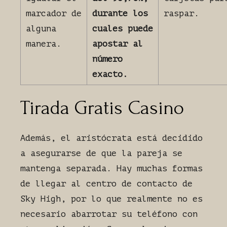
marcador de
durante los
raspar.
alguna
cuales puede
manera.
apostar al
número
exacto.
Tirada Gratis Casino
Además, el aristócrata está decidido
a asegurarse de que la pareja se
mantenga separada. Hay muchas formas
de llegar al centro de contacto de
Sky High, por lo que realmente no es
necesario abarrotar su teléfono con