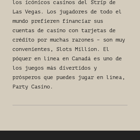
los icónicos casinos del Strip de
Las Vegas. Los jugadores de todo el
mundo prefieren financiar sus
cuentas de casino con tarjetas de
crédito por muchas razones – son muy
convenientes, Slots Million. El
póquer en línea en Canadá es uno de
los juegos más divertidos y
prósperos que puedes jugar en línea,
Party Casino.