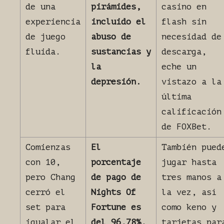
de una
pirámides,
casino en
experiencia
incluido el
flash sin
de juego
abuso de
necesidad de
fluida.
sustancias y
descarga,
la
eche un
depresión.
vistazo a la
última
calificación
de FOXBet.
Comienzas
El
También pued
con 10,
porcentaje
jugar hasta
pero Chang
de pago de
tres manos a
cerró el
Nights Of
la vez, así
set para
Fortune es
como keno y
igualar el
del 96,78%,
tarjetas par