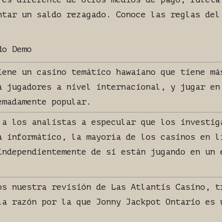
ntar un saldo rezagado. Conoce las reglas del
do Demo
iene un casino temático hawaiano que tiene má
a jugadores a nivel internacional, y jugar en
emadamente popular.
 a los analistas a especular que los investig
a informático, la mayoría de los casinos en l
independientemente de si están jugando en un 
os nuestra revisión de Las Atlantis Casino, t
la razón por la que Jonny Jackpot Ontario es 