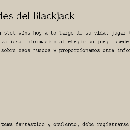
des del Blackjack
g slot wins hoy a lo largo de su vida, jugar 
 valiosa información al elegir un juego puede
 sobre esos juegos y proporcionamos otra info
 tema fantástico y opulento, debe registrarse