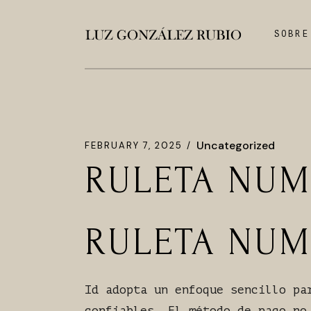
SOBRE
Uncategorized
FEBRUARY 7, 2025
RULETA NUM
RULETA NUM
Id adopta un enfoque sencillo pa
confiables. El método de pago no