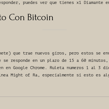
esponder, puedes ver que tienes x1 Diamante e
to Con Bitcoin
hete) que trae nuevos giros, pero estos se en
e se responde en un plazo de 15 a 60 minutos,
en en Google Chrome. Ruleta numeros 1 al 3 di
ínea Might of Ra, especialmente si esto es al