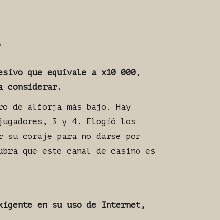
o
esivo que equivale a x10 000,
a considerar.
ro de alforja más bajo. Hay
jugadores, 3 y 4. Elogió los
r su coraje para no darse por
ubra que este canal de casino es
xigente en su uso de Internet,