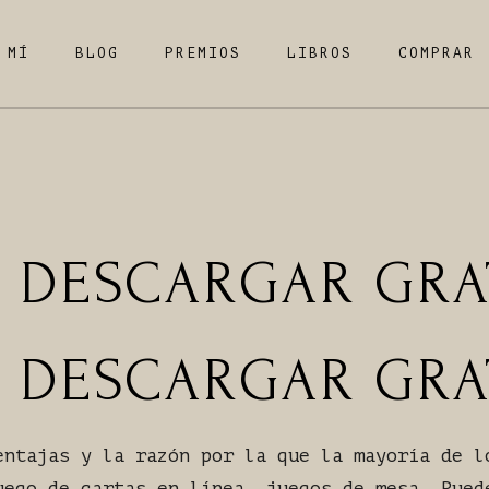
 MÍ
BLOG
PREMIOS
LIBROS
COMPRAR
A DESCARGAR GRA
A DESCARGAR GRA
entajas y la razón por la que la mayoría de l
uego de cartas en línea, juegos de mesa. Pued