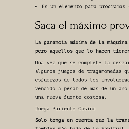
Es un elemento para programas 
Saca el máximo prove
La ganancia máxima de la máquina
pero aquellos que lo hacen tiene
Una vez que se complete la desca
algunos juegos de tragamonedas q
esfuerzos de todos los involucra
vencido a pesar de más de un año
una nueva fuente costosa.
Juega Pariente Casino
Solo tenga en cuenta que la tran
también más bajo de lo habitual.