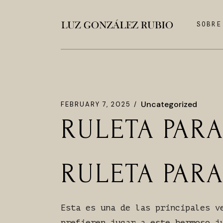
SOBRE
Uncategorized
FEBRUARY 7, 2025
RULETA PAR
RULETA PAR
Esta es una de las principales v
prefieren jugar a este hermoso j