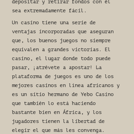
depositar y retirar fondos con él
sea extremadamente fácil.
Un casino tiene una serie de
ventajas incorporadas que aseguran
que, los buenos juegos no siempre
equivalen a grandes victorias. El
casino, el lugar donde todo puede
pasar, ¡atrévete a apostar! La
plataforma de juegos es uno de los
mejores casinos en línea africanos y
es un sitio hermano de Yebo Casino
que también lo está haciendo
bastante bien en África, y los
jugadores tienen la libertad de
elegir el que más les convenga.