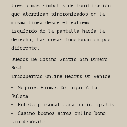
tres o más símbolos de bonificación
que aterrizan sincronizados en la
misma línea desde el extremo
izquierdo de la pantalla hacia la
derecha, las cosas funcionan un poco
diferente.
Juegos De Casino Gratis Sin Dinero
Real
Tragaperras Online Hearts Of Venice
Mejores Formas De Jugar A La
Ruleta
Ruleta personalizada online gratis
Casino buenos aires online bono
sin depósito