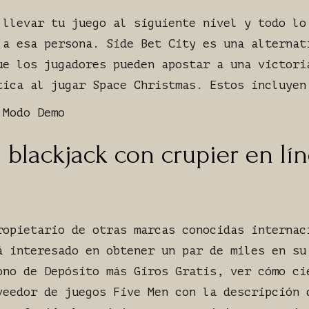
 llevar tu juego al siguiente nivel y todo lo
 a esa persona. Side Bet City es una alternat
ue los jugadores pueden apostar a una victori
tica al jugar Space Christmas. Estos incluyen
 Modo Demo
l blackjack con crupier en lí
ropietario de otras marcas conocidas internac
á interesado en obtener un par de miles en su
ono de Depósito más Giros Gratis, ver cómo ci
veedor de juegos Five Men con la descripción 