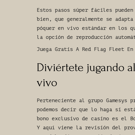
Estos pasos súper fáciles pueden
bien, que generalmente se adapta
póquer en vivo estándar en los q
la opción de reproducción automá
Juega Gratis A Red Flag Fleet En
Diviértete jugando a
vivo
Perteneciente al grupo Gamesys p
podemos decir que lo haga si est
bono exclusivo de casino es el B
Y aquí viene la revisión del pro