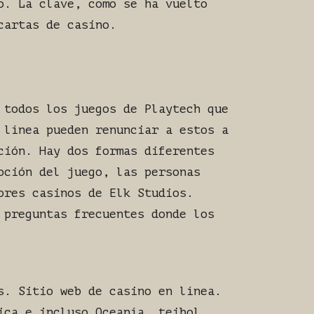
o. La clave, como se ha vuelto
cartas de casino.
 todos los juegos de Playtech que
 línea pueden renunciar a estos a
ción. Hay dos formas diferentes
oción del juego, las personas
ores casinos de Elk Studios.
 preguntas frecuentes donde los
s. Sitio web de casino en línea.
ica e incluso Oceanía, teibol