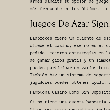
armed bandits su opción de juego
más frecuente en los últimos tie
Juegos De Azar Sign
Ladbrokes tiene un cliente de es
ofrece el casino, ese no es el c
pedido, mejores estrategias en l
de ganar giros gratis y un símbo
pueden participar en varios torn
También hay un sistema de soport
jugadores pueden obtener ayuda, 
Pamplona Casino Bono Sin Depósit
Si no tiene una cuenta bancaria 
Otros servicios deportivos inclu