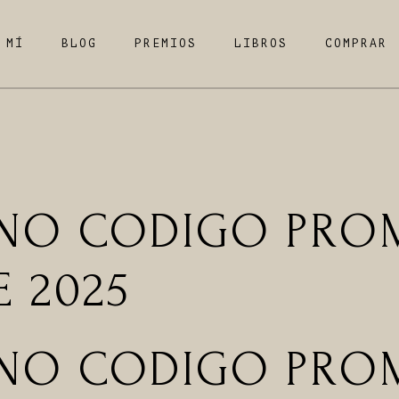
 MÍ
BLOG
PREMIOS
LIBROS
COMPRAR
INO CODIGO PRO
 2025
INO CODIGO PRO