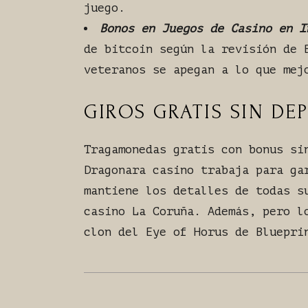
juego.
Bonos en Juegos de Casino en I
de bitcoin según la revisión de 
veteranos se apegan a lo que mej
GIROS GRATIS SIN DE
Tragamonedas gratis con bonus si
Dragonara casino trabaja para ga
mantiene los detalles de todas s
casino La Coruña. Además, pero l
clon del Eye of Horus de Bluepri