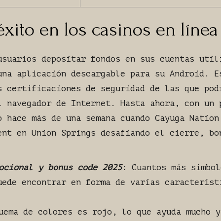
éxito en los casinos en línea
usuarios depositar fondos en sus cuentas util
una aplicación descargable para su Android. E
s certificaciones de seguridad de las que pod
l navegador de Internet. Hasta ahora, con un 
o hace más de una semana cuando Cayuga Nation
ent en Union Springs desafiando el cierre, bo
ocional y bonus code 2025
: Cuantos más símbol
uede encontrar en forma de varias característ
uema de colores es rojo, lo que ayuda mucho y