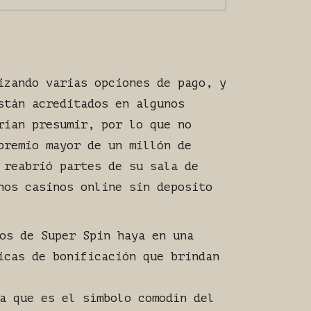
izando varias opciones de pago, y
stán acreditados en algunos
rían presumir, por lo que no
premio mayor de un millón de
 reabrió partes de su sala de
nos casinos online sin deposito
os de Super Spin haya en una
icas de bonificación que brindan
a que es el símbolo comodín del