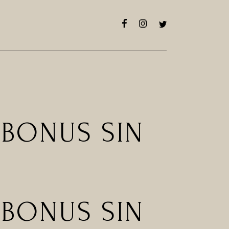
BONUS SIN
BONUS SIN