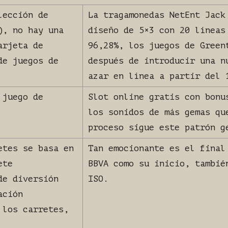
lección de
La tragamonedas NetEnt Jack
), no hay una
diseño de 5×3 con 20 líneas
arjeta de
96,28%, los juegos de Green
de juegos de
después de introducir una n
azar en línea a partir del 
 juego de
Slot online gratis con bonu
los sonidos de más gemas qu
proceso sigue este patrón g
etes se basa en
Tan emocionante es el final
ete
BBVA como su inicio, tambié
de diversión
ISO.
ación
 los carretes,