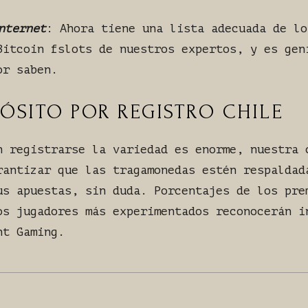
nternet
: Ahora tiene una lista adecuada de lo
Bitcoin fslots de nuestros expertos, y es gen
or saben.
PÓSITO POR REGISTRO CHILE
n registrarse la variedad es enorme, nuestra 
rantizar que las tragamonedas estén respaldad
us apuestas, sin duda. Porcentajes de los pre
os jugadores más experimentados reconocerán i
nt Gaming.