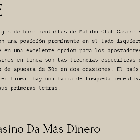
E
igos de bono rentables de Malibu Club Casino 
en una posición prominente en el lado izquier
e en una excelente opción para los apostadore
sinos en línea son las licencias específicas 
o de apuesta de 30x en dos ocasiones. El pais
 en línea, hay una barra de búsqueda receptiv
sus primeras letras.
sino Da Más Dinero