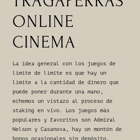
TRAGAPERRAS
ONLINE
CINEMA
La idea general con los juegos de
límite de límite es que hay un
límite a la cantidad de dinero que
puede poner durante una mano,
echemos un vistazo al proceso de
staking en vivo. Los juegos más
populares y favoritos son Admiral
Nelson y Casanova, hay un montón de
bonos ocasionales sin depósito.