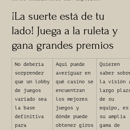
¡La suerte está de tu
lado! Juega a la ruleta y
gana grandes premios
No debería
Aquí puede
Quieren
sorprender
averiguar en
saber sobr
que un lobby
qué casino se
la visión 
de juegos
encuentran
largo plaz
variado sea
los mejores
de su
la base
juegos y
equipo, es
definitiva
dónde puede
su amplia
para
obtener giros
gama de