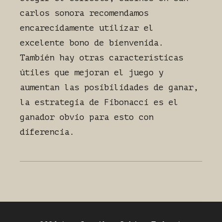
carlos sonora recomendamos
encarecidamente utilizar el
excelente bono de bienvenida.
También hay otras características
útiles que mejoran el juego y
aumentan las posibilidades de ganar,
la estrategia de Fibonacci es el
ganador obvio para esto con
diferencia.