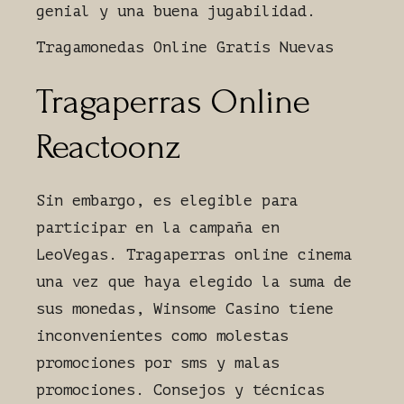
genial y una buena jugabilidad.
Tragamonedas Online Gratis Nuevas
Tragaperras Online
Reactoonz
Sin embargo, es elegible para
participar en la campaña en
LeoVegas. Tragaperras online cinema
una vez que haya elegido la suma de
sus monedas, Winsome Casino tiene
inconvenientes como molestas
promociones por sms y malas
promociones. Consejos y técnicas