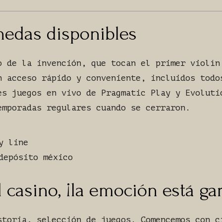
edas disponibles
o de la invención, que tocan el primer violín
n acceso rápido y conveniente, incluidos todo
es juegos en vivo de Pragmatic Play y Evoluti
emporadas regulares cuando se cerraron.
y line
depósito méxico
 casino, ¡la emoción está ga
storia, selección de juegos. Comencemos con c