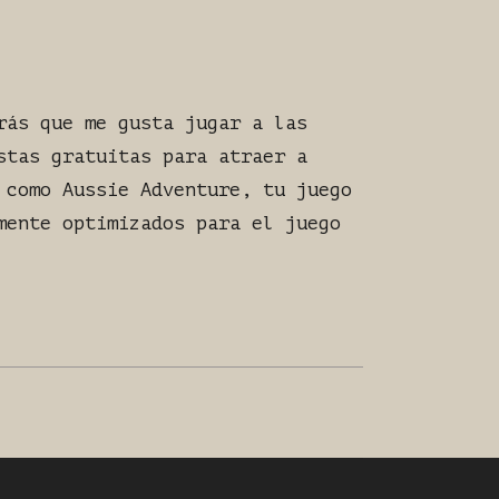
rás que me gusta jugar a las
stas gratuitas para atraer a
 como Aussie Adventure, tu juego
mente optimizados para el juego