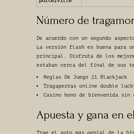
porterville
Número de tragamon
De acuerdo con un segundo aspect
La versión flash es buena para u
principal. Disfruta de los mejor
estaban cerca del final de sus t
Reglas De Juego 21 Blackjack
Tragaperras online double luck
Casino bono de bienvenida sin 
Apuesta y gana en el
Trae el auto más genial de la hi