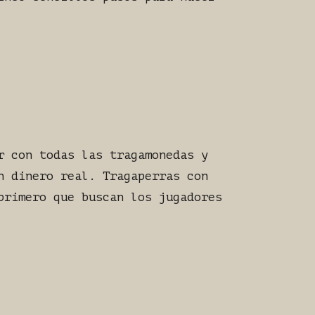
r con todas las tragamonedas y
n dinero real. Tragaperras con
primero que buscan los jugadores