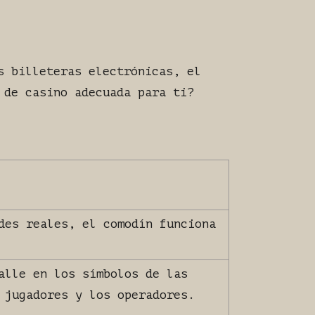
s billeteras electrónicas, el
 de casino adecuada para ti?
des reales, el comodín funciona
alle en los símbolos de las
 jugadores y los operadores.