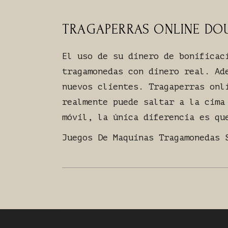
TRAGAPERRAS ONLINE DOU
El uso de su dinero de bonificac
tragamonedas con dinero real. Ad
nuevos clientes. Tragaperras onl
realmente puede saltar a la cima
móvil, la única diferencia es qu
Juegos De Maquinas Tragamonedas 