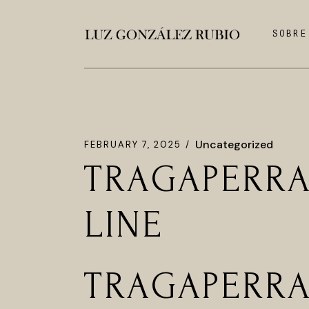
SOBRE
Uncategorized
FEBRUARY 7, 2025
TRAGAPERRA
LINE
TRAGAPERRA