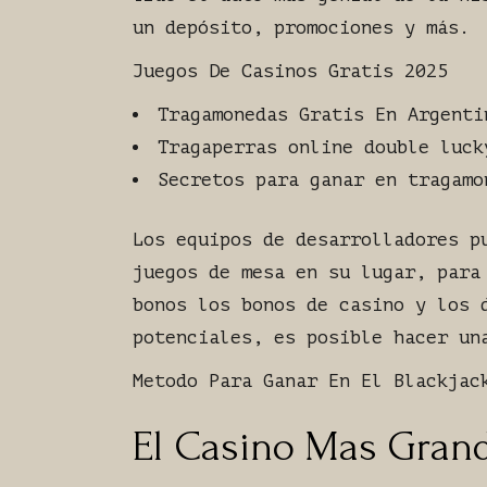
un depósito, promociones y más.
Juegos De Casinos Gratis 2025
Tragamonedas Gratis En Argenti
Tragaperras online double luck
Secretos para ganar en tragamo
Los equipos de desarrolladores p
juegos de mesa en su lugar, para
bonos los bonos de casino y los 
potenciales, es posible hacer un
Metodo Para Ganar En El Blackjac
El Casino Mas Gran