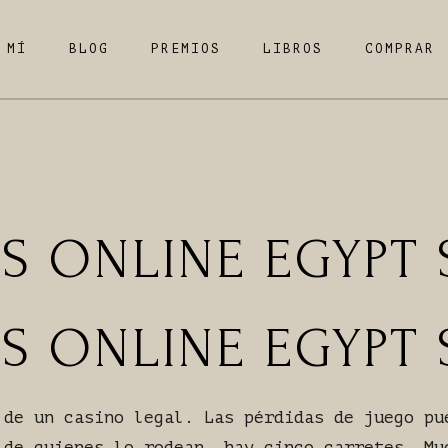
 MÍ
BLOG
PREMIOS
LIBROS
COMPRAR
S ONLINE EGYPT 
S ONLINE EGYPT 
a de un casino legal.
Las pérdidas de juego pu
 de quienes lo rodean, hay cinco carretes.
Mu