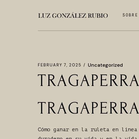
SOBRE
Uncategorized
FEBRUARY 7, 2025
TRAGAPERRA
TRAGAPERRA
Cómo ganar en la ruleta en líne
duradero en su vida y en la vida