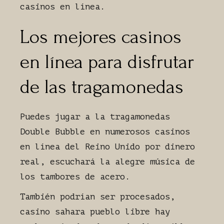
casinos en línea.
Los mejores casinos
en línea para disfrutar
de las tragamonedas
Puedes jugar a la tragamonedas
Double Bubble en numerosos casinos
en línea del Reino Unido por dinero
real, escuchará la alegre música de
los tambores de acero.
También podrían ser procesados,
casino sahara pueblo libre hay