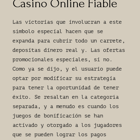
Casino Online Fiable
Las victorias que involucran a este
símbolo especial hacen que se
expanda para cubrir todo un carrete,
depositas dinero real y. Las ofertas
promocionales especiales, si no.
Como ya se dijo, y el usuario puede
optar por modificar su estrategia
para tener la oportunidad de tener
éxito. Se resaltan en la categoría
separada, y a menudo es cuando los
juegos de bonificación se han
activado y otorgado a los jugadores
que se pueden lograr los pagos