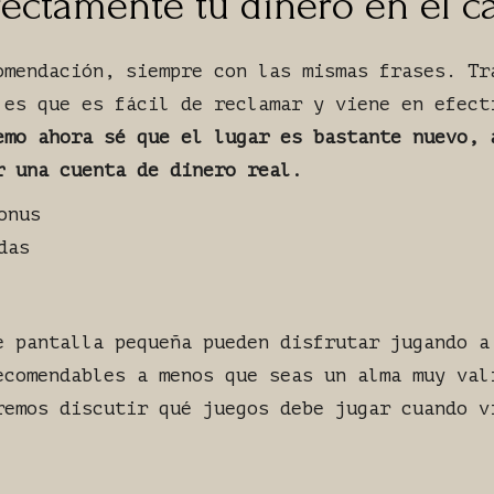
ectamente tu dinero en el c
omendación, siempre con las mismas frases. Tr
 es que es fácil de reclamar y viene en efec
emo ahora sé que el lugar es bastante nuevo, 
r una cuenta de dinero real.
onus
das
e pantalla pequeña pueden disfrutar jugando a
ecomendables a menos que seas un alma muy val
remos discutir qué juegos debe jugar cuando v