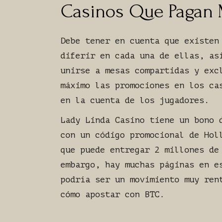
Casinos Que Pagan
Debe tener en cuenta que existen
diferir en cada una de ellas, as
unirse a mesas compartidas y exc
máximo las promociones en los ca
en la cuenta de los jugadores.
Lady Linda Casino tiene un bono 
con un código promocional de Hol
que puede entregar 2 millones de
embargo, hay muchas páginas en e
podría ser un movimiento muy ren
cómo apostar con BTC.