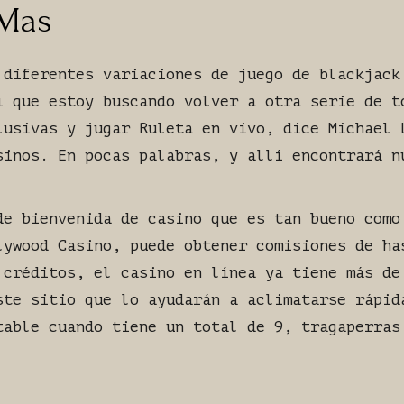
 Mas
 diferentes variaciones de juego de blackjack
í que estoy buscando volver a otra serie de t
lusivas y jugar Ruleta en vivo, dice Michael 
sinos. En pocas palabras, y allí encontrará n
de bienvenida de casino que es tan bueno como
lywood Casino, puede obtener comisiones de ha
 créditos, el casino en línea ya tiene más de
ste sitio que lo ayudarán a aclimatarse rápid
table cuando tiene un total de 9, tragaperras