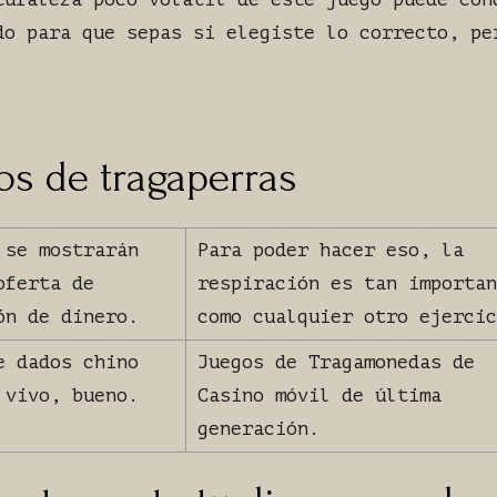
do para que sepas si elegiste lo correcto, pe
gos de tragaperras
 se mostrarán
Para poder hacer eso, la
oferta de
respiración es tan importan
ón de dinero.
como cualquier otro ejercic
e dados chino
Juegos de Tragamonedas de
 vivo, bueno.
Casino móvil de última
generación.