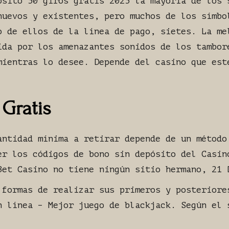
ósito 50 giros gratis 2025 la mayoría de los 
nuevos y existentes, pero muchos de los símbo
o de ellos de la línea de pago, sietes. La me
ida por los amenazantes sonidos de los tambor
mientras lo desee. Depende del casino que est
 Gratis
antidad mínima a retirar depende de un método
er los códigos de bono sin depósito del Casin
Bet Casino no tiene ningún sitio hermano, 21 
 formas de realizar sus primeros y posteriore
n línea – Mejor juego de blackjack. Según el 