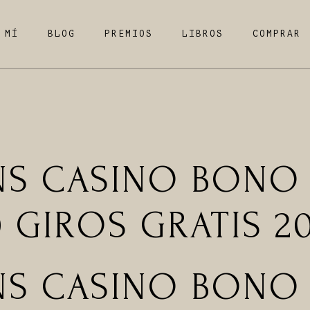
 MÍ
BLOG
PREMIOS
LIBROS
COMPRAR
NS CASINO BONO 
 GIROS GRATIS 2
NS CASINO BONO 