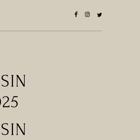
SIN
025
SIN