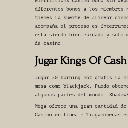
Wintrillions casino bono sin dep
diferentes bonos a los miembros 
tienes la suerte de alinear cinc
acompaña el proceso es interrump
está siendo bien cuidado y solo 
de casino.
Jugar Kings Of Cash
Jugar 20 burning hot gratis la c
mesa como blackjack. Puedo obten
algunas partes del mundo. Shadow
Mega ofrece una gran cantidad de
Casino en línea – Tragamonedas e