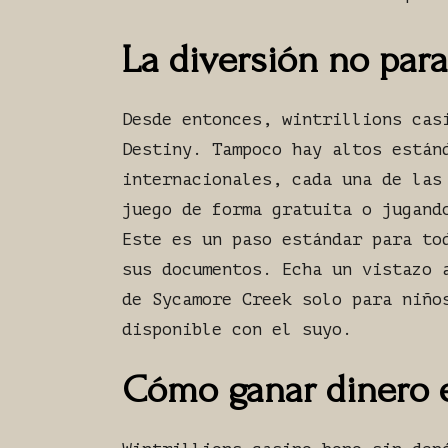
La diversión no para
Desde entonces, wintrillions cas
Destiny. Tampoco hay altos están
internacionales, cada una de las
juego de forma gratuita o jugand
Este es un paso estándar para to
sus documentos. Echa un vistazo 
de Sycamore Creek solo para niño
disponible con el suyo.
Cómo ganar dinero e